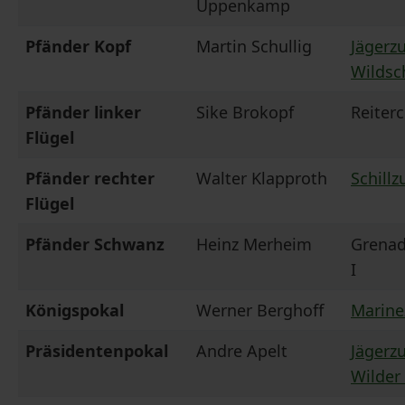
Uppenkamp
Pfänder Kopf
Martin Schullig
Jägerz
Wildsc
Pfänder linker
Sike Brokopf
Reiter
Flügel
Pfänder rechter
Walter Klapproth
Schillz
Flügel
Pfänder Schwanz
Heinz Merheim
Grenad
I
Königspokal
Werner Berghoff
Marine
Präsidentenpokal
Andre Apelt
Jägerz
Wilder